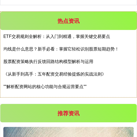
热点资讯
ETF交易规则全解析：从入门到精通，掌握关键交易要点
均线是什么意思？新手必看：掌握它轻松识别股票短期趋势！
股票配资策略执行反馈回路结构模型解析与运用
《从新手到高手：五年配资交易经验提炼的实战法则》
**解析配资网站的核心功能与合规运营要点**
推荐资讯