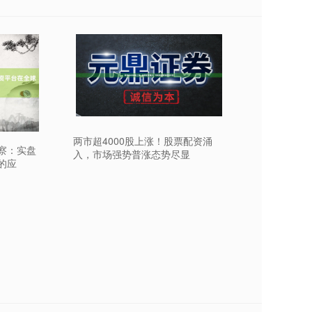
两市超4000股上涨！股票配资涌
观察：实盘
入，市场强势普涨态势尽显
的应