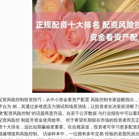
配资风险控制投资技巧：从中小资金看资产配置 风险控制专家提醒指出
平台为 例，其通过多维度压力测试和场景演练，让投资者在决策前清晰了
绕“配资风险控制”的话题再度升温。在若干公开数据 与行业报告中可以
配资风险控 制提升资金使用效率。 对于希望长期留在市场的投资者而言
资十大排名，远比短期赢输更重要。在合规渠道，投资者可学习更多配资
稳健增值和风险控制。 访谈样本中，一位拥有多年交易 经验的老股民就