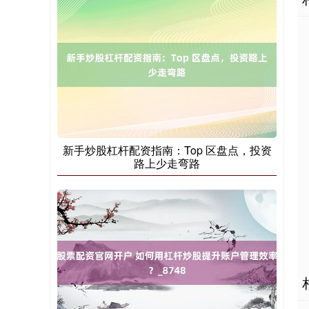
北证50
1119.46
+25.97
+2.38%
新手炒股杠杆配资指南：Top 区盘点，投资
创业板指
路上少走弯路
3535.14
+46.18
+1.32%
基金指数
7231.43
+17.87
+0.25%