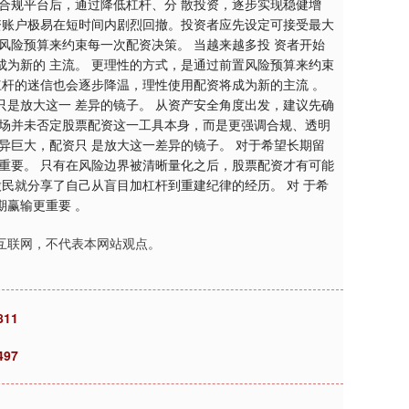
合规平台后，通过降低杠杆、分 散投资，逐步实现稳健增
资账户极易在短时间内剧烈回撤。投资者应先设定可接受最大
风险预算来约束每一次配资决策。 当越来越多投 资者开始
为新的 主流。 更理性的方式，是通过前置风险预算来约束
杠杆的迷信也会逐步降温，理性使用配资将成为新的主流 。
是放大这一 差异的镜子。 从资产安全角度出发，建议先确
市场并未否定股票配资这一工具本身，而是更强调合规、透明
异巨大，配资只 是放大这一差异的镜子。 对于希望长期留
重要。 只有在风险边界被清晰量化之后，股票配资才有可能
民就分享了自己从盲目加杠杆到重建纪律的经历。 对 于希
赢输更重要 。
互联网，不代表本网站观点。
11
97