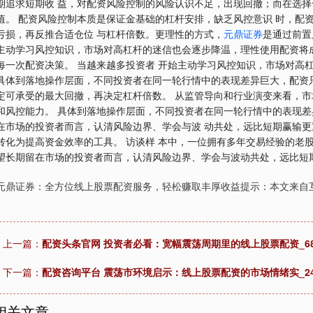
期追求短期收 益，对配资风险控制的风险认识不足，出现回撤；而在选择
值。 配资风险控制本质是保证金基础的杠杆安排，缺乏风控意识 时，配
亏损，再反推合适仓位 与杠杆倍数。更理性的方式，
元鼎证券
是通过前置
主动学习风控知识，市场对高杠杆的迷信也会逐步降温，理性使用配资将成
每一次配资决策。 当越来越多投资者 开始主动学习风控知识，市场对高
具体到落地操作层面，不同投资者在同一轮行情中的表现差异巨大，配资只
定可承受的最大回撤，再决定杠杆倍数。 从监管导向和行业演变来看，
和风控能力。 具体到落地操作层面，不同投资者在同一轮行情中的表现差
在市场的投资者而言，认清风险边界、学会与波 动共处，远比短期赢输更
转化为提高资金效率的工具。 访谈样 本中，一位拥有多年交易经验的老股
望长期留在市场的投资者而言，认清风险边界、学会与波动共处，远比短期
元鼎证券：全方位线上股票配资服务，轻松赚取丰厚收益提示：本文来自
上一篇：
配资头条官网 投资者必看：宽幅震荡周期里的线上股票配资_68
下一篇：
配资咨询平台 震荡市环境启示：线上股票配资的市场情绪实_24
相关文章