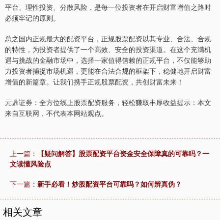
平台、理性投资、分散风险，是每一位投资者在开启财富增值之路时
必须牢记的原则。
总之国内正规最大的配资平台，正规股票配资以其专业、合法、合规
的特性，为投资者提供了一个高效、安全的投资渠道。在这个充满机
遇与挑战的金融市场中，选择一家值得信赖的正规平台，不仅能够助
力投资者捕捉市场机遇，更能在合法合规的框架下，稳健地开启财富
增值的新篇章。让我们携手正规股票配资，共创财富未来！
元鼎证券：全方位线上股票配资服务，轻松赚取丰厚收益提示：本文
来自互联网，不代表本网站观点。
上一篇：
【疑问解答】股票配资平台资金安全保障真的可靠吗？一
文读懂风险点
下一篇：
新手必看！炒股配资平台可靠吗？如何辨真伪？
相关文章