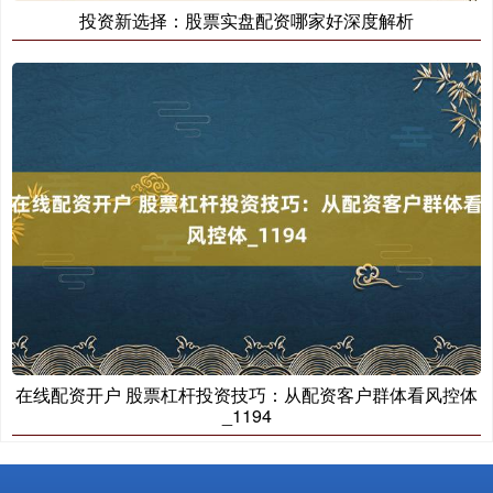
投资新选择：股票实盘配资哪家好深度解析
在线配资开户 股票杠杆投资技巧：从配资客户群体看风控体
_1194