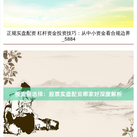
期指IC0
7877.80
+164.40
+2.13%
正规实盘配资 杠杆资金投资技巧：从中小资金看合规边界
_5884