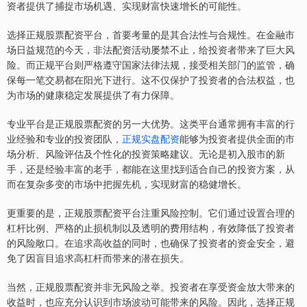
资者提供了捕捉市场机遇、实现财富快速增长的可能性。
选择正规股票配资平台，首要考量的是其合法性与合规性。在金融市
场日益规范的今天，非法配资活动屡禁不止，给投资者带来了巨大风
险。而正规平台则严格遵守国家法律法规，接受相关部门的监管，确
保每一笔交易都在阳光下进行。这不仅保护了投资者的合法权益，也
为市场的健康稳定发展提供了有力保障。
专业平台是正规股票配资的另一大优势。这类平台通常拥有丰富的行
业经验和专业的投资团队，
正规实盘配资
能够为投资者提供全面的市
场分析、风险评估及个性化的投资策略建议。无论是初入股市的新
手，还是经验丰富的老手，都能在这里找到适合自己的投资方案，从
而在复杂多变的市场中把握先机，实现财富的稳健增长。
更重要的是，正规股票配资平台注重风险控制。它们通过设置合理的
杠杆比例、严格的止损机制以及透明的费用结构，有效降低了投资者
的风险敞口。在追求高收益的同时，也确保了投资者的资金安全，避
免了因盲目追求高杠杆而带来的潜在损失。
当然，正规股票配资并非无风险之举。投资者在享受资金放大带来的
收益时，也应充分认识到市场波动可能带来的风险。因此，选择正规