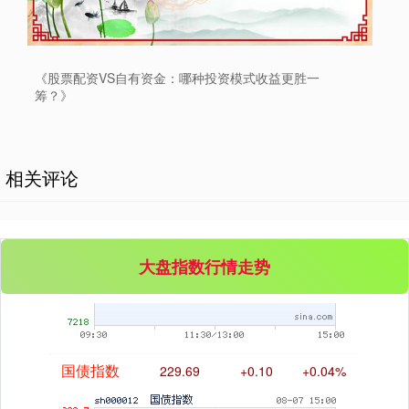
创业板指
3563.12
+47.56
+1.35%
《股票配资VS自有资金：哪种投资模式收益更胜一
筹？》
相关评论
基金指数
7242.10
+12.30
+0.17%
大盘指数行情走势