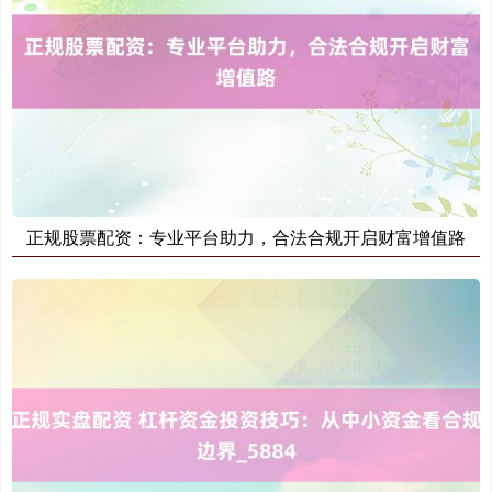
基金指数
7242.10
+12.30
+0.17%
正规股票配资：专业平台助力，合法合规开启财富增值路
国债指数
229.69
+0.10
+0.04%