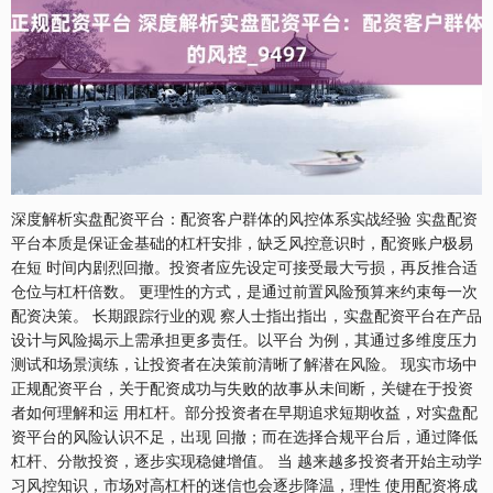
深度解析实盘配资平台：配资客户群体的风控体系实战经验 实盘配资
平台本质是保证金基础的杠杆安排，缺乏风控意识时，配资账户极易
在短 时间内剧烈回撤。投资者应先设定可接受最大亏损，再反推合适
仓位与杠杆倍数。 更理性的方式，是通过前置风险预算来约束每一次
配资决策。 长期跟踪行业的观 察人士指出指出，实盘配资平台在产品
设计与风险揭示上需承担更多责任。以平台 为例，其通过多维度压力
测试和场景演练，让投资者在决策前清晰了解潜在风险。 现实市场中
正规配资平台，关于配资成功与失败的故事从未间断，关键在于投资
者如何理解和运 用杠杆。部分投资者在早期追求短期收益，对实盘配
资平台的风险认识不足，出现 回撤；而在选择合规平台后，通过降低
杠杆、分散投资，逐步实现稳健增值。 当 越来越多投资者开始主动学
习风控知识，市场对高杠杆的迷信也会逐步降温，理性 使用配资将成