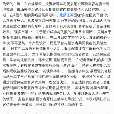
为新的主流。在合规渠道，投资者可学习更多配资风险教育与资金管
理知识，市场关注点逐步从短期收益转向稳健增值和风险控制。 近
期，在A股市 场的宽幅震荡周期中，
元鼎证券
围绕“实盘配资平台”的
话题再度升温。从多家互联网券商 后台整理的数据看，许多场内活跃
资金在波动加剧的市场中，更倾向于利用实盘配 资平台提升资金使用
效率。 现实市场中，关于配资成功与失败的故事从未间断， 关键在于
投资者如何理解和运用杠杆。 在工具日益丰富的今天，真正的核心竞
争 力不再是某一个产品设计，而是平台与投资者共同构建的风险文
化。 只有在风险边界被清晰量化之后，股票配资才有可能转化为提高
资金效率的工具。 对于希望长期留在市场的投资者而言，认清风险边
界、学会与波动共处，远比短期 赢输更重要。 在记者接触到的多个真
实案例中，有投资者曾在高杠杆环境下遭遇 爆仓，也有人在控制风险
后实现收益曲线的稳定。 访谈样本中，一位拥有多年交 易经验的老股
民就分享了自己从盲目加杠杆到重建纪律的经历。 更理性的方式，是
通过前置风险预算来约束每一次配资决策。 真正成熟的投资者，会把
存活时间和长期复利看得比短期收益更重要。 具体到落 地操作层面，
不同投资者在同一轮行情中的表现差异巨大，配资只是放大这一差异
的镜子。 当越来越多投资者开始主动学习风控知识，市场对高杠杆的
迷信也会逐 步降温，理性使用配资将成为新的主流。