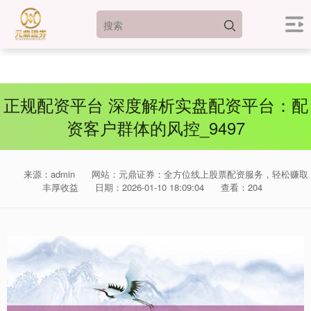
正规配资平台 深度解析实盘配资平台：配
资客户群体的风控_9497
来源：admin
网站：元鼎证券：全方位线上股票配资服务，轻松赚取
丰厚收益
日期：2026-01-10 18:09:04
查看：204