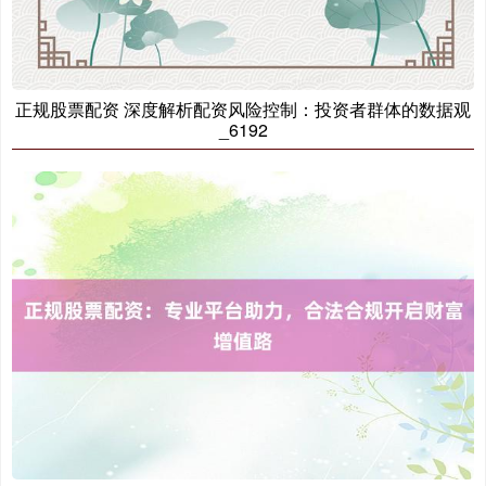
创业板指
3515.56
-19.58
-0.55%
正规股票配资 深度解析配资风险控制：投资者群体的数据观
_6192
基金指数
7229.80
-1.63
-0.02%