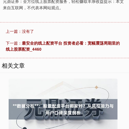
元鼎证券：全方位线上股票配资服务，轻松赚取丰厚收益提示：本文
来自互联网，不代表本网站观点。
上一篇：没有了
下一篇：
最安全的线上配资平台 投资者必看：宽幅震荡周期里的
线上股票配资_4460
相关文章
上证综指
3900.35
+21.92
+0.57%