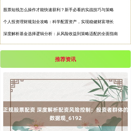
股票短线怎么操作才能快速获利？新手必看的实战技巧与策略
个人投资理财规划全攻略：科学配置资产，实现稳健财富增长
沪深300
4651.31
-6.85
-0.15%
深度解析基金选择逻辑分析：从风险收益到策略适配的全面指南
推荐资讯
北证50
1122.88
+3.42
+0.30%