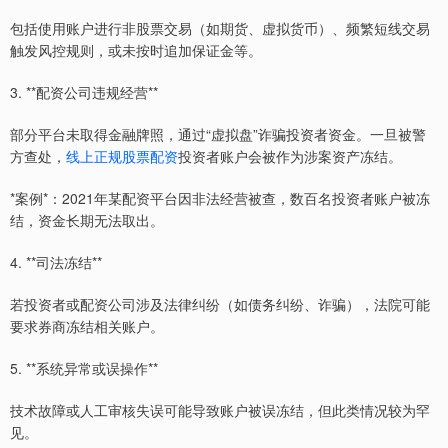
包括使用账户进行非股票交易（如期货、虚拟货币）、频繁短线交易
触发风控规则，或未按时追加保证金等。
3. **配资公司违规经营**
部分平台未取得金融牌照，通过“虚拟盘”诈骗投资者资金。一旦被警
方查处，
线上正规股票配资
投资者账户会被作为涉案资产冻结。
*案例*：2021年某配资平台因非法经营被查，数百名投资者账户被冻
结，资金长期无法取出。
4. **司法冻结**
若投资者或配资公司涉及法律纠纷（如债务纠纷、诈骗），法院可能
要求券商冻结相关账户。
5. **系统异常或误操作**
技术故障或人工审核失误可能导致账户被误冻结，但此类情况较为罕
见。