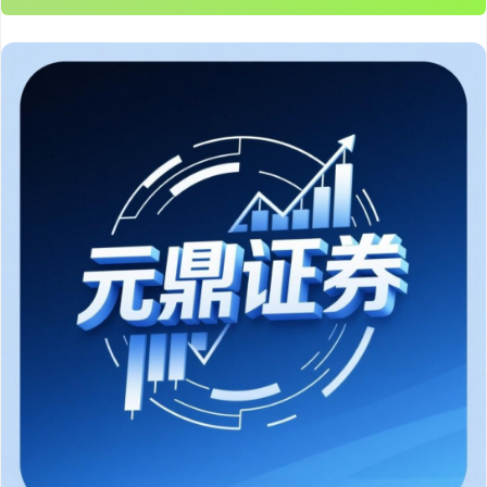
沪深300
4702.02
+7.59
+0.16%
北证50
1122.88
-11.37
-1.00%