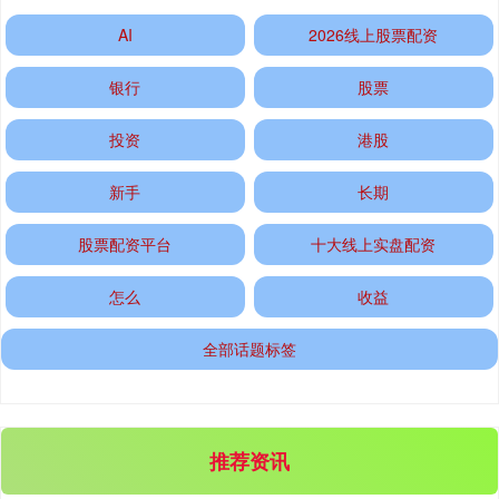
AI
2026线上股票配资
银行
股票
国债指数
229.80
+0.11
+0.05%
投资
港股
新手
长期
股票配资平台
十大线上实盘配资
怎么
收益
期指IC0
7881.40
+26.20
+0.33%
全部话题标签
推荐资讯