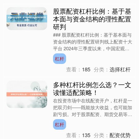
股票配资杠杆比例：基于基
北证50
1122.88
-11.37
-1.00%
本面与资金结构的理性配置
研判
### 股票配资杠杆比例：基于基本面与
资金结构的理性配置研判线上配资十大
平台 2024年三季度以来，中国宏观经
济呈现“弱复苏+结构性分化”特征：制
杠杆
造业PMI连续....
查看：
185
分类：
选择杠杆
创业板指
3537.21
-25.90
-0.73%
多种杠杆比例怎么选？一文
读懂适配策略！
在投资市场中在线配资开户，杠杆是一
把双刃剑——既能放大收益，也可能加
剧亏损。对于股票配资、期货交易等场
景，选择合适的杠杆比例是投资者必须
杠杆
掌握的核心技能。本文将结....
查看：
135
分类：
配资优势