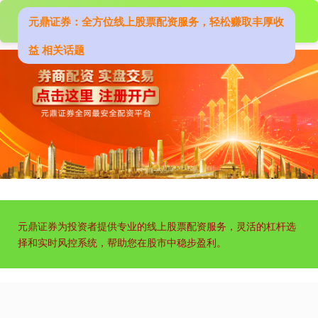
元鼎证券：全方位线上股票配资服务，轻松赚取丰厚收
益 相关话题
深证成指
14316.96
+5.95
+0.04%
沪深300
4702.02
+7.59
+0.16%
元鼎证券为投资者提供专业的线上股票配资服务，灵活的杠杆选
择和实时风控系统，帮助您在股市中稳步盈利。