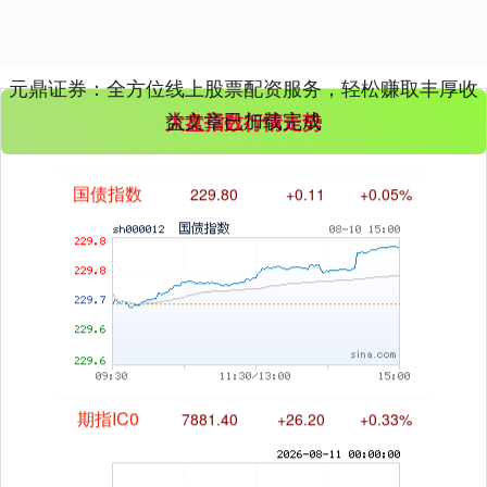
基金指数
7247.38
+5.28
+0.07%
元鼎证券：全方位线上股票配资服务，轻松赚取丰厚收
益文章已加载完成
大盘指数行情走势
国债指数
229.80
+0.11
+0.05%
期指IC0
7881.40
+26.20
+0.33%