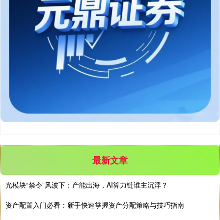
北证50
1134.23
+11.36
+1.01%
最新文章
创业板指
3558.15
+42.59
+1.21%
光模块“禁令”风波下：产能出海，AI算力链谁主沉浮？
资产配置入门必看：新手快速掌握资产分配策略与技巧指南