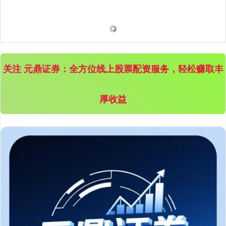
关注 元鼎证券：全方位线上股票配资服务，轻松赚取丰
厚收益
深证成指
14296.55
+186.43
+1.32%
沪深300
4689.50
+38.19
+0.82%