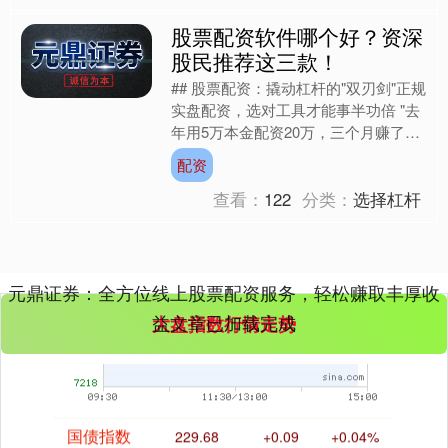
股票配资软件哪个好？资深
股民推荐这三款！
创业板指
3558.72
+43.16
+1.23%
## 股票配资：撬动杠杆的"双刃剑"正规
实盘配资，选对工具才能事半功倍 "去
年用5万本金配资20万，三个月赚了12
万，但后来市场回调时差点爆
配资
仓……"老股民张叔的....
查看：
122
分类：
选择杠杆
基金指数
7241.30
+11.50
+0.16%
元鼎证券：全方位线上股票配资服务，轻松赚取丰厚收
益文章已加载完成
大盘指数行情走势