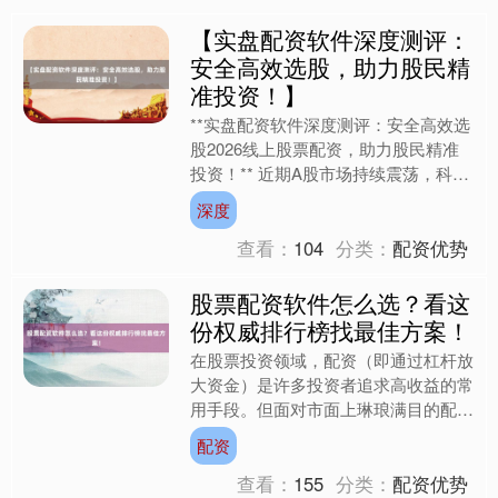
【实盘配资软件深度测评：
安全高效选股，助力股民精
准投资！】
沪深300
4689.56
+38.25
+0.82%
**实盘配资软件深度测评：安全高效选
股2026线上股票配资，助力股民精准
投资！** 近期A股市场持续震荡，科技
股与新能源板块轮动加速，叠加北交所
深度
扩容政策落地，股....
查看：
104
分类：
配资优势
股票配资软件怎么选？看这
份权威排行榜找最佳方案！
北证50
1134.38
+11.50
+1.02%
在股票投资领域，配资（即通过杠杆放
大资金）是许多投资者追求高收益的常
用手段。但面对市面上琳琅满目的配资
软件，新手往往陷入选择困境：**“到
配资
底哪款软件安全可靠、费....
查看：
155
分类：
配资优势