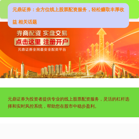
元鼎证券：全方位线上股票配资服务，轻松赚取丰厚收
益 相关话题
上证综指
3937.63
+37.28
+0.96%
元鼎证券为投资者提供专业的线上股票配资服务，灵活的杠杆选
深证成指
14296.76
+186.64
+1.32%
择和实时风控系统，帮助您在股市中稳步盈利。