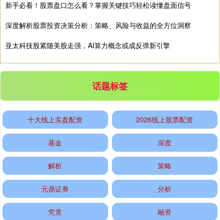
新手必看！股票盘口怎么看？掌握关键技巧轻松读懂盘面信号
深度解析股票投资决策分析：策略、风险与收益的全方位洞察
亚太科技股紧随美股走强，AI算力概念或成反弹新引擎
基金指数
7241.26
+11.46
+0.16%
话题标签
十大线上实盘配资
2026线上股票配资
基金
深度
国债指数
解析
策略
229.68
+0.09
+0.04%
元鼎证券
分析
究竟
融资