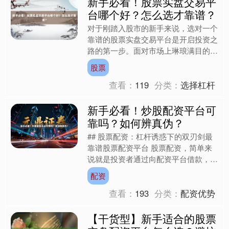
新手必看！股票实盘交易平
台哪个好？怎么选才靠谱？
对于刚踏入股市的新手来说，选对一个
靠谱的股票实盘交易平台是开启投资之
路的第一步。面对市场上琳琅满目的平
台，如何筛选出既安全又适合自己需求
股票
的平台？尤其是涉及股票配....
查看：
119
分类：
选择杠杆
新手必看！炒股配资平台可
靠吗？如何辨真伪？
## 股票配资：杠杆诱惑下的双刃剑最
靠谱股票配资平台 股票配资，简单来
说就是投资者通过向配资平台借款，以
自有资金为保证金，放大投资本金进行
配资
股票交易的行为。比如，....
查看：
193
分类：
配资优势
【干货型】新手适合的股票