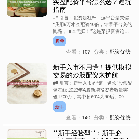
实盘配资平台怎么选？避坑
指南
## 引言：配资是杠杆，选平台是关键
“我用5万本金配资10倍，结果平台突然
跑路，血本无归！”这是某投资者论坛
的真实留言。股票配资通过杠杆放大收
股票
益的同时，也放大....
查看：
107
分类：
配资优势
新手入市不用慌！提供模拟
交易的炒股配资来护航
## 引言：新手入市的“第一道坎”股票配
资在线 2023年A股新增投资者数量突
破1200万，其中超60%为90后、00后
新手。然而，某头部券商调研显示，
新手
78%的....
查看：
140
分类：
配资优势
**新手经验型**：新手必