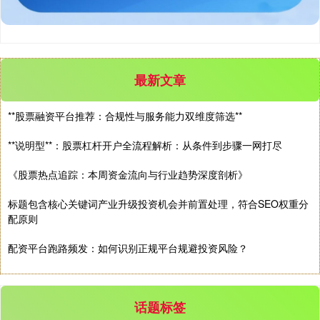
最新文章
**股票融资平台推荐：合规性与服务能力双维度筛选**
创业板指
**说明型**：股票杠杆开户全流程解析：从条件到步骤一网打尽
3485.44
-77.68
-2.18%
《股票热点追踪：本周资金流向与行业趋势深度剖析》
标题包含核心关键词产业升级投资机会并前置处理，符合SEO权重分
配原则
配资平台跑路频发：如何识别正规平台规避投资风险？
基金指数
7241.23
-0.87
-0.01%
话题标签