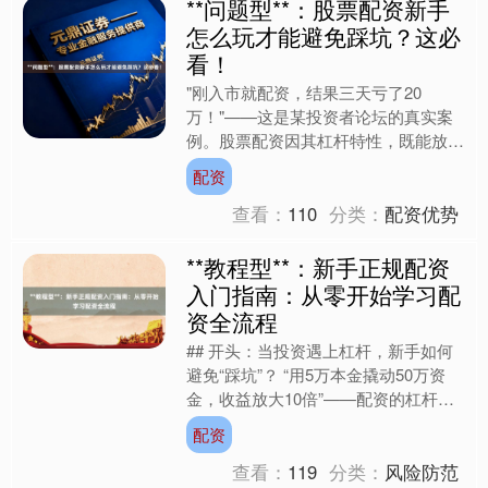
**问题型**：股票配资新手
怎么玩才能避免踩坑？这必
看！
"刚入市就配资，结果三天亏了20
万！"——这是某投资者论坛的真实案
例。股票配资因其杠杆特性，既能放大
北证50
1125.45
-8.79
-0.78%
收益也可能吞噬本金，新手稍有不慎就
配资
会陷入"越配越亏"的死循环....
查看：
110
分类：
配资优势
**教程型**：新手正规配资
入门指南：从零开始学习配
资全流程
## 开头：当投资遇上杠杆，新手如何
创业板指
3485.44
-77.68
-2.18%
避免“踩坑”？ “用5万本金撬动50万资
金，收益放大10倍”——配资的杠杆效
应让许多投资者心动不已。但现实中，
配资
因操作不当导致....
查看：
119
分类：
风险防范