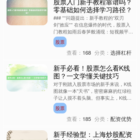
股票入门新手教程靠谱吗？
零基础如何选择学习路径？
### **问题提出：新手教程的“双刃
剑”效应** 在信息爆炸的时代，股票入
门教程如雨后春笋般涌现：短视频平台
的“3天学会炒股”、知识付费平台的“从
股票
零到亿”课程....
查看：
168
分类：
选择杠杆
新手必看！股票怎么看K线
图？一文学懂关键技巧
对于刚踏入股票市场的新手来说，K线
图就像一本"天书"，密密麻麻的红绿柱
子让人摸不着头脑。但事实上，K线图
是股票分析中最基础也最重要的工具之
股票
一。本文将用通俗易懂的....
查看：
185
分类：
配资优势
新手经验型：上海炒股配资