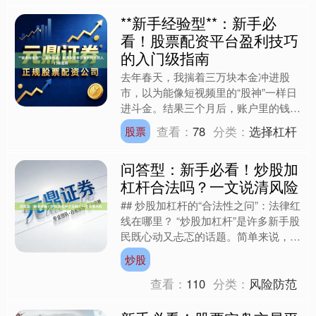
**新手经验型**：新手必
看！股票配资平台盈利技巧
的入门级指南
去年春天，我揣着三万块本金冲进股
市，以为能像短视频里的“股神”一样日
进斗金。结果三个月后，账户里的钱只
剩不到一半，配资平台的利息却像雪球
查看：
78
分类：
选择杠杆
股票
一样越滚越大。那段日子，....
问答型：新手必看！炒股加
杠杆合法吗？一文说清风险
## 炒股加杠杆的“合法性之问”：法律红
线在哪里？ “炒股加杠杆”是许多新手股
民既心动又忐忑的话题。简单来说，加
杠杆就是通过借款或融资工具放大本
炒股
金，用更少的资金....
查看：
110
分类：
风险防范