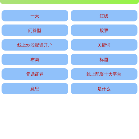
一天
短线
问答型
股票
线上炒股配资开户
关键词
国债指数
229.75
+0.06
+0.03%
布局
标题
元鼎证券
线上配资十大平台
意思
是什么
全部话题标签
期指IC0
7814.40
-40.80
-0.52%
推荐资讯