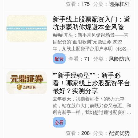
查看：
175
分类：
选择杠杆
新手线上股票配资入门：避
坑步骤助你规避本金风险
#### 开头：新手常见错误场景——盲
目配资的“血泪教训”元鼎证券 2023
年，某线上配资平台用户李明（化名）
因轻信“10倍杠杆，3天翻仓”的广告，
查看：
71
分类：
风险防范
配资
将5万元本金....
**新手经验型**：新手必
看！哪家线上炒股配资平台
最好？实测分享
去年春天，我揣着刚攒下的5万元存
款，站在股市大门前既兴奋又忐忑。和
所有新手一样，我幻想过通过配资杠杆
快速实现财富增长，却在选择平台时陷
必看
入迷雾——某平台客服承诺“....
查看：
208
分类：
配资优势