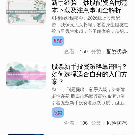
新手经验：炒股配资合同范
本下载及注意事项全解析
刚接触炒股那会儿2026线上股票配
资，我像只无头苍蝇，看着身边朋友在
股市里风生水起，心里痒痒的，总想着
自己也能快速赚上一笔。那时候，我听
配资
说配资炒股能放大收益，就....
深证成指
14148.86
-162.15
-1.13%
查看：
150
分类：
配资优势
股票新手投资策略靠谱吗？
如何选择适合自身的入门方
案？
## 一、问题提出：新手入场，策略靠
谱性存疑 股票市场因其高收益潜力吸
引着无数新手投资者跃跃欲试，但面对
纷繁复杂的投资策略，新手常陷入困
沪深300
股票
4670.05
-24.39
-0.52%
惑：网络上热议的“短线交....
查看：
106
分类：
风险防范