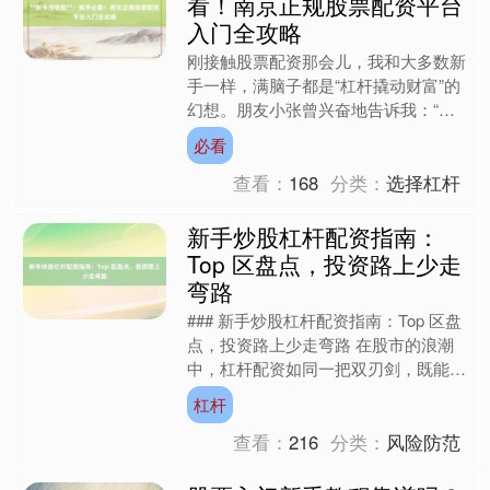
看！南京正规股票配资平台
入门全攻略
刚接触股票配资那会儿，我和大多数新
手一样，满脑子都是“杠杆撬动财富”的
幻想。朋友小张曾兴奋地告诉我：“我
拿5万本金配了20万，三天就赚了2
必看
万！”听得我心痒难耐，....
查看：
168
分类：
选择杠杆
新手炒股杠杆配资指南：
Top 区盘点，投资路上少走
弯路
### 新手炒股杠杆配资指南：Top 区盘
点，投资路上少走弯路 在股市的浪潮
中，杠杆配资如同一把双刃剑，既能放
大收益，也可能加剧亏损。对于新手而
杠杆
言，由于缺乏经验....
查看：
216
分类：
风险防范