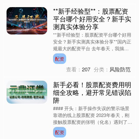
**新手经验型**：股票配资
平台哪个好用安全？新手实
测真实体验分享
**新手经验型：股票配资平台哪个好用
安全？新手实测真实体验分享**国内正
规最大的配资平台 去年春天，我揣着
刚攒下的5万块积蓄，站在股票配资的
配资
十字路口。身边朋友有....
查看：
207
分类：
风险防范
新手必看！股票配资费用明
细全攻略，避开常见错误陷
阱
#### 开头：新手操作失误的警示场景
靠谱的线上股票配资 2023年春天，刚
接触股票配资的张明（化名）遇到了职
业生涯的第一次重大挫折。他在某配资
配资
平台以1:5的杠....