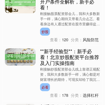
开户条件全解析，新手必
看！
刚接触股票配资那会儿，我和大多数新
手一样，满心期待又带着几分忐忑。看
着身边有人通过配资在股市里赚得盆满
钵满，我心里痒痒的，想着自己也能大
炒股
展身手。可当我真正开始了....
查看：
120
分类：
风险防范
**新手经验型**：新手必
看！北京炒股配资平台推荐
及入门实操指南
刚接触炒股配资那会儿线上靠谱正规配
资，我和大多数新手一样，满心都是对
财富增长的期待，可现实却给了我沉重
一击。看着身边有人通过配资炒股赚得
必看
盆满钵满，我按捺不住内心....
查看：
178
分类：
选择杠杆
上证综指
3947.91
+7.87
+0.20%