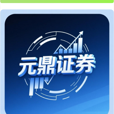
深证成指
14148.86
-162.15
-1.13%
沪深300
4670.05
-24.39
-0.52%
北证50
1125.45
-8.79
-0.78%